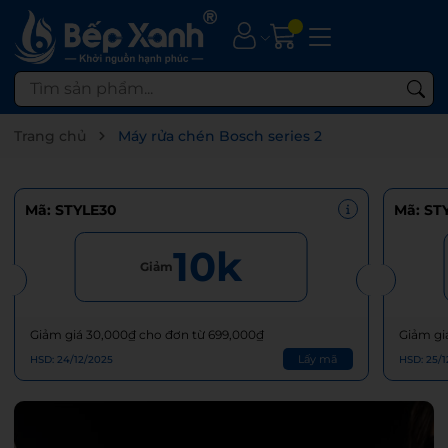
Trang chủ
Máy rửa chén Bosch series 2
Mã: STYLE30
Mã: ST
10k
Giảm
Giảm giá 30,000₫ cho đơn từ 699,000₫
Giảm gi
Lấy mã
HSD: 24/12/2025
HSD: 25/