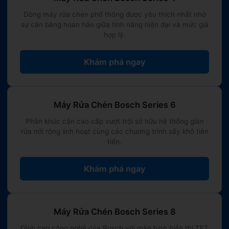
thiết bị chuẩn Đức cao cấp.
•
Làm sạch sạch bong kin kít:
Áp lực vòi phun
Dòng máy rửa chén phổ thông được yêu thích nhất nhờ
sự cân bằng hoàn hảo giữa tính năng hiện đại và mức giá
nước nóng lớn loại bỏ hoàn toàn mảng bám bẩn,
hợp lý.
diệt khuẩn an toàn vượt trội so với rửa tay.
•
Tiết kiệm tài nguyên:
Chu trình Eco chỉ tiêu tốn
Khám phá ngay
định mức
9.5 - 11 lít nước
và khoảng
0.9 - 1.0
kWh điện
.
•
Vận hành bền bỉ:
Cấu trúc tinh giản tính năng
Máy Rửa Chén Bosch Series 6
cơ bản, phím cơ lành tính giúp máy hoạt động cực
Phân khúc cận cao cấp vượt trội sở hữu hệ thống giàn
kỳ ổn định, bền bỉ và rất ít lỗi vặt.
rửa nới rộng linh hoạt cùng các chương trình sấy khô tiên
tiến.
🟥 CÁC NHƯỢC ĐIỂM CẦN LƯU Ý:
Khám phá ngay
•
Sấy khô ở mức cơ bản:
Công nghệ sấy ngưng
tụ truyền thống sẽ khó làm khô cong 100% đối với
Máy Rửa Chén Bosch Series 8
chất liệu đồ nhựa hoặc đáy chén dĩa đọng sâu.
Máy không tích hợp sấy đá khoáng Zeolith hay
Đỉnh cao công nghệ của Bosch với màn hình hiển thị TFT