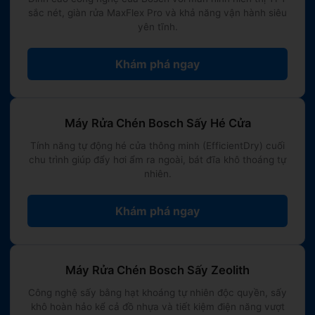
sắc nét, giàn rửa MaxFlex Pro và khả năng vận hành siêu
tính năng tự động hé cửa EfficientDry.
yên tĩnh.
•
Ít tùy chọn chuyên sâu:
Không trang bị các
mạch bổ trợ như rửa vùng chuyên sâu
Khám phá ngay
IntensiveZone hay diệt khuẩn Hygiene Plus tăng
cường.
•
Giao diện nút cơ:
Hầu hết sử dụng nút bấm cơ
Máy Rửa Chén Bosch Sấy Hé Cửa
học thay vì màn hình mạch cảm ứng chạm hiện
Tính năng tự động hé cửa thông minh (EfficientDry) cuối
đại. Thời gian chạy Eco kéo dài khoảng 3 tiếng.
chu trình giúp đẩy hơi ẩm ra ngoài, bát đĩa khô thoáng tự
nhiên.
Khám phá ngay
4. CÓ NÊN CHỌN MUA MÁY RỬA CHÉN
BOSCH SERIES 2?
Máy Rửa Chén Bosch Sấy Zeolith
📌
KẾT LUẬN TƯ VẤN:
Bosch Series 2 là giải
Công nghệ sấy bằng hạt khoáng tự nhiên độc quyền, sấy
pháp lựa chọn "ăn chắc mặc bền" hoàn hảo cho
khô hoàn hảo kể cả đồ nhựa và tiết kiệm điện năng vượt