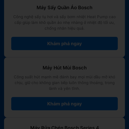
Máy Sấy Quần Áo Bosch
Công nghệ sấy tụ hơi và sấy bơm nhiệt Heat Pump cao
📲 Đồng bộ mạch Home Connect
cấp giúp làm khô quần áo nhẹ nhàng ở nhiệt độ tối ưu,
chống nhăn hiệu quả.
Tích hợp mô-đun kết nối từ xa trên một số dòng mã
model đời mới thế hệ mới, hỗ trợ bật máy, theo dõi tiến
Khám phá ngay
độ dọn dẹp linh hoạt trực tiếp trên điện thoại thông
minh.
Máy Hút Mùi Bosch
3. ĐÁNH GIÁ KHÁCH QUAN ƯU ĐIỂM &
Công suất hút mạnh mẽ đánh bay mọi mùi dầu mỡ khó
chịu, giữ cho không gian bếp luôn thông thoáng, trong
NHƯỢC ĐIỂM
lành và yên tĩnh.
🟩 CÁC ƯU ĐIỂM NỔI BẬT:
Khám phá ngay
•
Giá thành kinh tế nhất:
Chi phí đầu tư vô cùng
hợp lý (dao động từ 11 - 16 triệu đồng) để sở hữu
Máy Rửa Chén Bosch Series 4