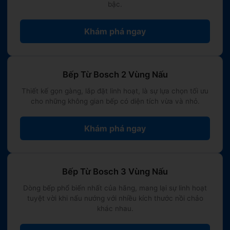
những gia đình lần đầu sử dụng máy rửa bát,
bậc.
hướng tới những công năng giá trị cốt lõi:
Rửa
thật sạch – Máy thật bền – Giá thành kinh tế
Khám phá ngay
hợp lý nhất
.
Nếu tổ ấm của bạn không quá khắt khe về việc
bát đĩa chất liệu nhựa phải khô ron 100% ngay
Bếp Từ Bosch 2 Vùng Nấu
khi vừa dứt chu trình (có thể chủ động nhấc ra
Thiết kế gọn gàng, lắp đặt linh hoạt, là sự lựa chọn tối ưu
ngoài hóng ráo tủ) và mong muốn tối ưu hóa chi
cho những không gian bếp có diện tích vừa và nhỏ.
phí ngân sách đầu tư ban đầu, thì phân khúc máy
rửa chén Bosch Series 2 chắc chắn là một sản
Khám phá ngay
phẩm không làm bạn thất vọng tại hệ thống
Bếp
XANH Family
.
Bếp Từ Bosch 3 Vùng Nấu
Dòng bếp phổ biến nhất của hãng, mang lại sự linh hoạt
#MayRuaBatBosch #BoschSeries2 #MayRuaChenBosch
tuyệt vời khi nấu nướng với nhiều kích thước nồi chảo
#EcoSilenceDrive #SasyNgungTu #BếpXanhFamily
khác nhau.
#MayRuaBatGiaReChinhHang