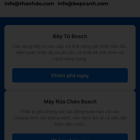
dàng vệ sinh lau chùi dọn dẹp hàng ngày.
info@thanhdo.com
info@bepxanh.com
⏹️
Đại dung tích sức chứa lớn:
Khoang chứa rộng rãi
cho sức chứa từ
12 - 13 bộ đồ ăn Châu Âu
(tương
Bếp Từ Bosch
đương dải bát đĩa của 3 - 4 bữa ăn lớn của gia đình Việt
từ 4 - 6 thành viên). Hệ thống giàn rửa chuyên dụng
Các dòng bếp từ cao cấp với khả năng gia nhiệt siêu tốc,
kiểm soát nhiệt độ chuẩn xác và thiết kế mặt kính vát
được thiết kế khoa học giúp bạn dễ dàng xếp vừa vặn
cạnh sang trọng.
cả xoong nồi, khay chảo lớn.
Khám phá ngay
2. CÁC CÔNG NGHỆ VẬN HÀNH & TÍNH
NĂNG NỔI BẬT
Máy Rửa Chén Bosch
Thiết bị giải phóng sức lao động hoàn hảo với các
📋 HỆ THỐNG 5 - 6 CHƯƠNG TRÌNH RỬA CỐT
chương trình rửa thông minh, vận hành êm ái và siêu tiết
kiệm điện nước.
LÕI:
Rửa chuyên sâu (Intensive 70°C):
Phun xả nước