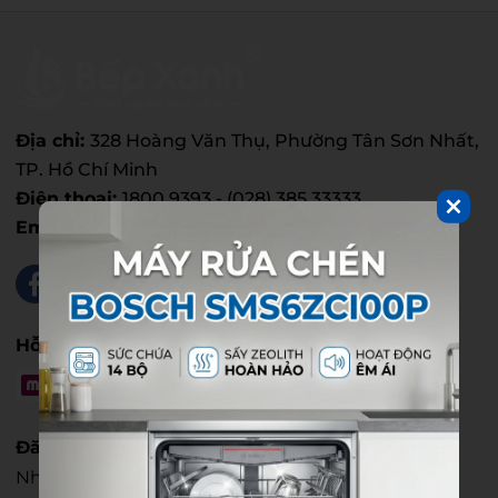
Địa chỉ:
328 Hoàng Văn Thụ, Phường Tân Sơn Nhất,
TP. Hồ Chí Minh
Điện thoại:
1800 9393 - (028) 385.33333
Email:
info@bepxanh.com
Hỗ trợ thanh toán
Đăng Ký Nhận Tin
Nhận thông tin sản phẩm và các chương trình