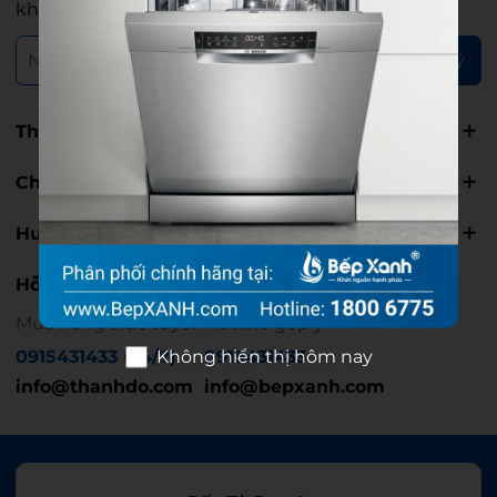
khuyến mãi.
Đăng ký
Thông tin
Chính sách
Hướng dẫn
Hỗ trợ
Mua hàng trực tuyến
Hotline góp ý
0915431433 (24/7)
0915431433
Không hiển thị hôm nay
info@thanhdo.com
info@bepxanh.com