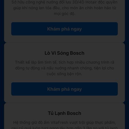
Sở hữu công nghệ nướng đối lưu 3D/4D Hotair độc quyền
giúp khí nóng lan tỏa đều, cho món ăn chín hoàn hảo từ
mọi góc độ.
Khám phá ngay
Lò Vi Sóng Bosch
Thiết kế lắp âm tinh tế, tích hợp nhiều chương trình rã
đông tự động và nấu nướng nhanh chóng, tiện lợi cho
cuộc sống bận rộn.
Khám phá ngay
Tủ Lạnh Bosch
Hệ thống giữ độ ẩm VitaFresh vượt trội giúp thực phẩm,
rau củ quả luôn tươi ngon lâu hơn gấp 3 lần so với tủ lạnh